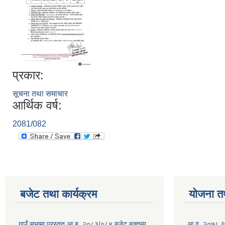
प्रकार:
सूचना तथा समाचार
आर्थिक वर्ष:
2081/082
बजेट तथा कार्यक्रम
योजना त
गाउँ सभामा प्रस्तुत आ.ब. २०८३/०८४ बजेट बक्तब्य
आ.व. २०७८ /७९