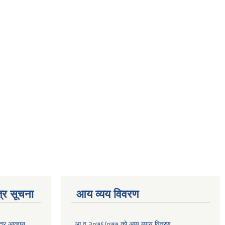
्र सूचना
आय व्यय विवरण
त्र आव्हान
आ.व.२०७६/०७७ को आय ब्याय विवरण