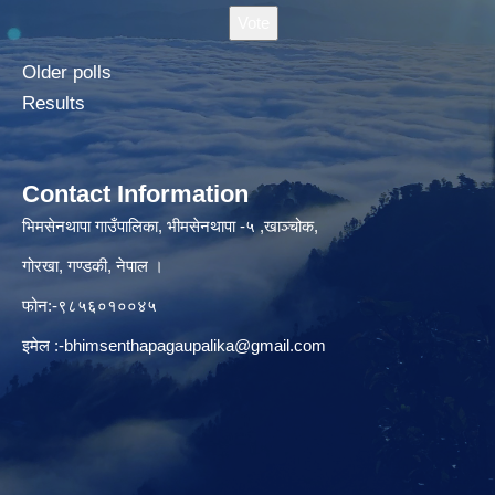
Older polls
Results
Contact Information
भिमसेनथापा गाउँपालिका, भीमसेनथापा -५ ,खाञ्चोक,
गोरखा, गण्डकी, नेपाल ।
फोन:-९८५६०१००४५
इमेल :
-bhimsenthapagaupalika@gmail.com