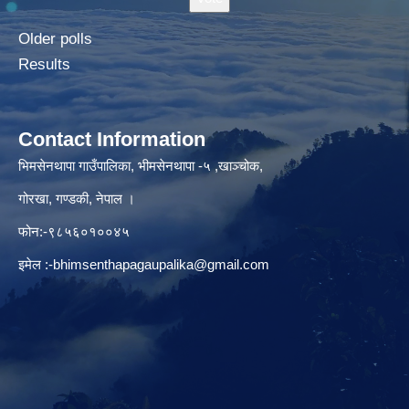
Older polls
Results
Contact Information
भिमसेनथापा गाउँपालिका, भीमसेनथापा -५ ,खाञ्चोक,
गोरखा, गण्डकी, नेपाल ।
फोन:-९८५६०१००४५
इमेल :
-bhimsenthapagaupalika@gmail.com