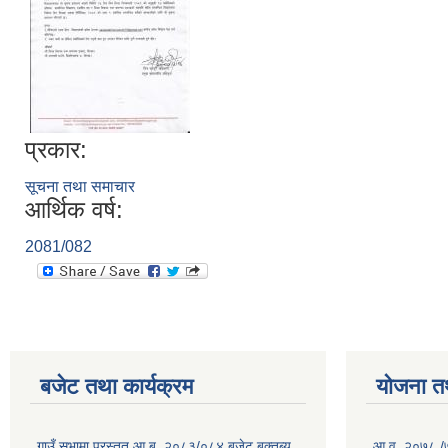
प्रकार:
सूचना तथा समाचार
आर्थिक वर्ष:
2081/082
बजेट तथा कार्यक्रम
योजना त
गाउँ सभामा प्रस्तुत आ.ब. २०८३/०८४ बजेट बक्तब्य
आ.व. २०७८ /७९