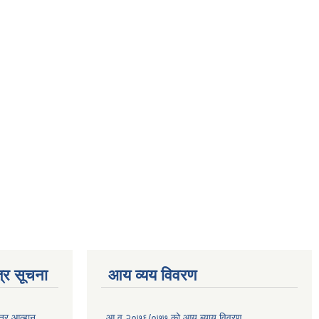
्र सूचना
आय व्यय विवरण
त्र आव्हान
आ.व.२०७६/०७७ को आय ब्याय विवरण