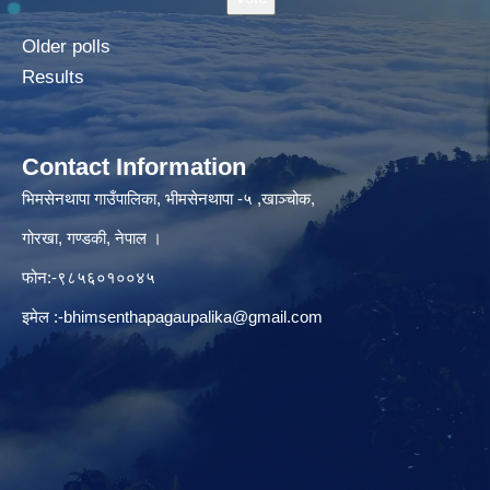
Older polls
Results
Contact Information
भिमसेनथापा गाउँपालिका, भीमसेनथापा -५ ,खाञ्चोक,
गोरखा, गण्डकी, नेपाल ।
फोन:-९८५६०१००४५
इमेल :
-bhimsenthapagaupalika@gmail.com