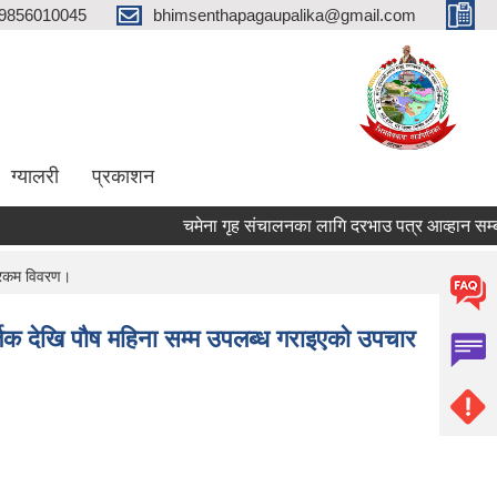
9856010045
bhimsenthapagaupalika@gmail.com
ग्यालरी
प्रकाशन
चमेना गृह संचालनका लागि दरभाउ पत्र आव्हान सम्बन्ध
च रकम विवरण।
र्तिक देखि पौष महिना सम्म उपलब्ध गराइएको उपचार