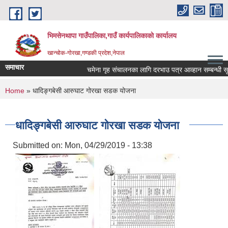
Skip to main content
भिमसेनथापा गाउँपालिका,गाउँ कार्यपालिकाकाे कार्यालय
खान्चोक-गाेरखा,गण्डकी प्रदेश,नेपाल
समाचार
चमेना गृह संचालनका लागि दरभाउ पत्र आव्हान सम्बन्धी सूचन
You are here
Home
» धादिङ्गबेसी आरुघाट गोरखा सडक योजना
धादिङ्गबेसी आरुघाट गोरखा सडक योजना
Submitted on:
Mon, 04/29/2019 - 13:38