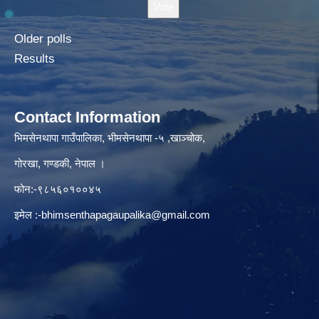
Older polls
Results
Contact Information
भिमसेनथापा गाउँपालिका, भीमसेनथापा -५ ,खाञ्चोक,
गोरखा, गण्डकी, नेपाल ।
फोन:-९८५६०१००४५
इमेल :
-bhimsenthapagaupalika@gmail.com