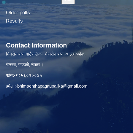
Older polls
Results
Contact Information
भिमसेनथापा गाउँपालिका, भीमसेनथापा -५ ,खाञ्चोक,
गोरखा, गण्डकी, नेपाल ।
फोन:-९८५६०१००४५
इमेल :
-bhimsenthapagaupalika@gmail.com