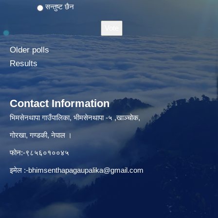
सन्तुष्ट छैन
Older polls
Results
Contact Information
भिमसेनथापा गाउँपालिका, भीमसेनथापा -५ ,खाञ्चोक,
गोरखा, गण्डकी, नेपाल ।
फोन:-९८५६०१००४५
इमेल :
-bhimsenthapagaupalika@gmail.com