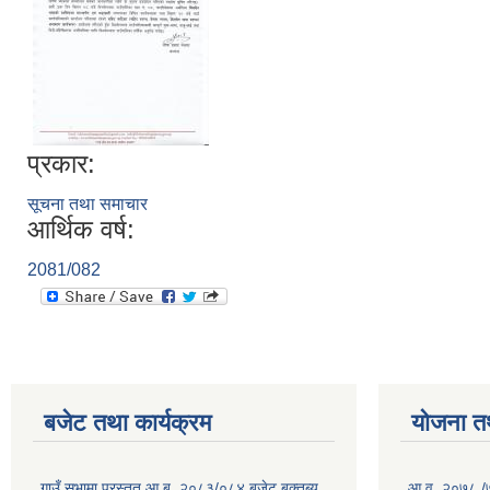
प्रकार:
सूचना तथा समाचार
आर्थिक वर्ष:
2081/082
बजेट तथा कार्यक्रम
योजना त
गाउँ सभामा प्रस्तुत आ.ब. २०८३/०८४ बजेट बक्तब्य
आ.व. २०७८ /७९