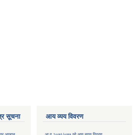
्र सूचना
आय व्यय विवरण
त्र आव्हान
आ.व.२०७६/०७७ को आय ब्याय विवरण