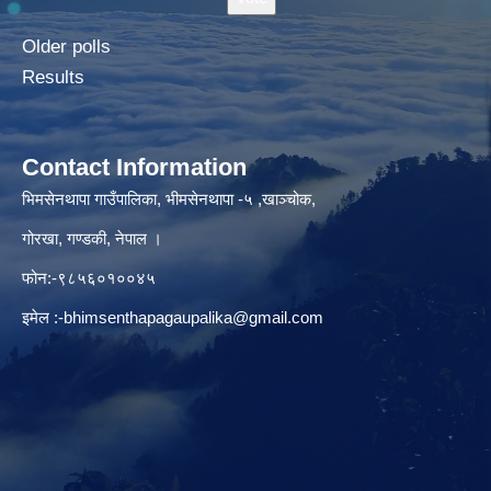
Older polls
Results
Contact Information
भिमसेनथापा गाउँपालिका, भीमसेनथापा -५ ,खाञ्चोक,
गोरखा, गण्डकी, नेपाल ।
फोन:-९८५६०१००४५
इमेल :
-bhimsenthapagaupalika@gmail.com