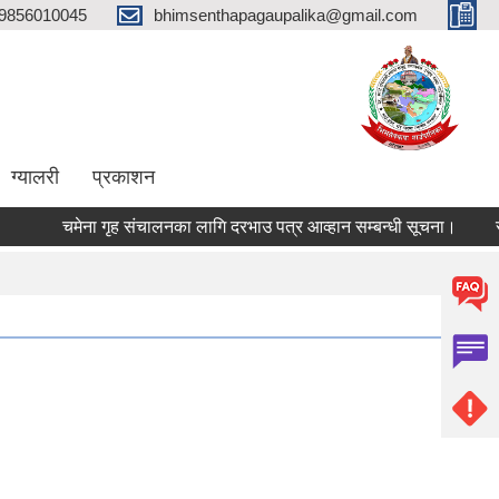
9856010045
bhimsenthapagaupalika@gmail.com
ग्यालरी
प्रकाशन
चमेना गृह संचालनका लागि दरभाउ पत्र आव्हान सम्बन्धी सूचना।
सामाज